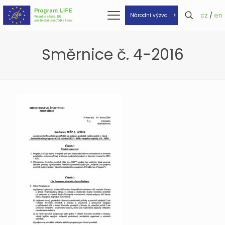
cz
/
en
Národní výzva
Směrnice č. 4-2016