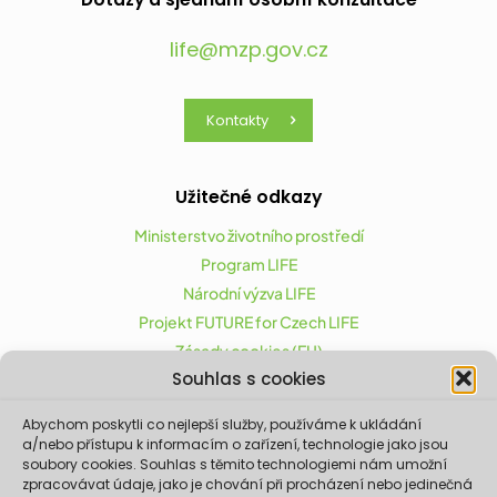
life@mzp.gov.cz
Kontakty
Užitečné odkazy
Ministerstvo životního prostředí
Program LIFE
Národní výzva LIFE
Projekt FUTURE for Czech LIFE
Zásady cookies (EU)
Souhlas s cookies
Abychom poskytli co nejlepší služby, používáme k ukládání
Projekt FUTURE for Czech LIFE (LIFE21-CAP-CZ-LIFE
a/nebo přístupu k informacím o zařízení, technologie jako jsou
FOR CZECHIA) byl podpořen z finančního nástroje
soubory cookies. Souhlas s těmito technologiemi nám umožní
zpracovávat údaje, jako je chování při procházení nebo jedinečná
Evropské unie LIFE.