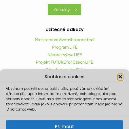
Kontakty
Užitečné odkazy
Ministerstvo životního prostředí
Program LIFE
Národní výzva LIFE
Projekt FUTURE for Czech LIFE
Zásady cookies (EU)
Souhlas s cookies
Abychom poskytli co nejlepší služby, používáme k ukládání
Projekt FUTURE for Czech LIFE (LIFE21-CAP-CZ-LIFE
a/nebo přístupu k informacím o zařízení, technologie jako jsou
FOR CZECHIA) byl podpořen z finančního nástroje
soubory cookies. Souhlas s těmito technologiemi nám umožní
zpracovávat údaje, jako je chování při procházení nebo jedinečná
Evropské unie LIFE.
ID na tomto webu.
Údaje a informace zveřejněné na těchto
stránkách vyjadřují názor či stanovisko pouze
Ministerstva životního prostředí a partnerů
Přijmout
projektu. Evropská komise není odpovědná za