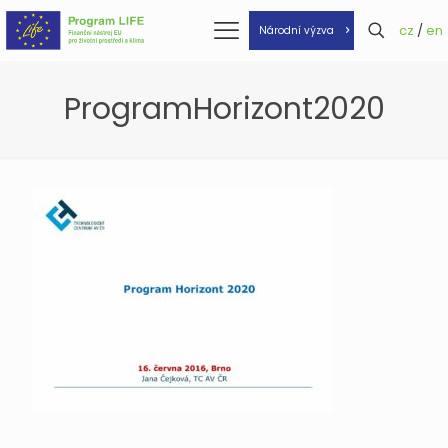
cz
/
en
Národní výzva
ProgramHorizont2020