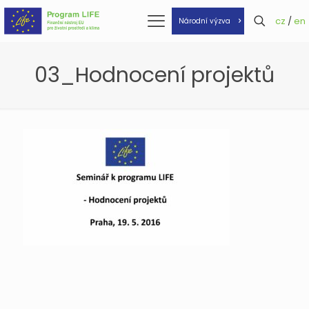
cz
/
en
Národní výzva
03_Hodnocení projektů