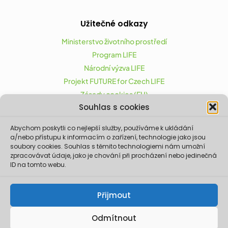
Užitečné odkazy
Ministerstvo životního prostředí
Program LIFE
Národní výzva LIFE
Projekt FUTURE for Czech LIFE
Zásady cookies (EU)
Souhlas s cookies
Abychom poskytli co nejlepší služby, používáme k ukládání
Projekt FUTURE for Czech LIFE (LIFE21-CAP-CZ-LIFE
a/nebo přístupu k informacím o zařízení, technologie jako jsou
FOR CZECHIA) byl podpořen z finančního nástroje
soubory cookies. Souhlas s těmito technologiemi nám umožní
zpracovávat údaje, jako je chování při procházení nebo jedinečná
Evropské unie LIFE.
ID na tomto webu.
Údaje a informace zveřejněné na těchto
stránkách vyjadřují názor či stanovisko pouze
Ministerstva životního prostředí a partnerů
Přijmout
projektu. Evropská komise není odpovědná za
jakékoliv použití informací zveřejněných na
těchto stránkách.
Odmítnout