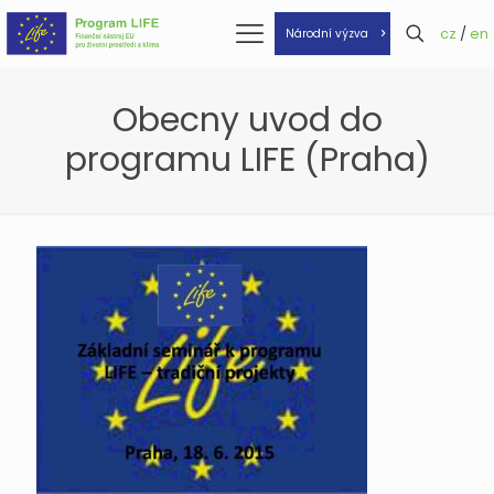
cz
/
en
Národní výzva
Obecny uvod do
programu LIFE (Praha)