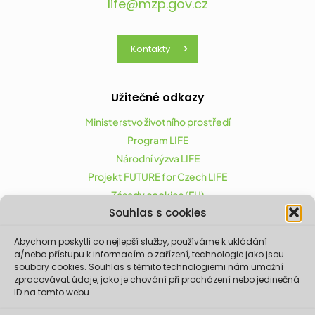
life@mzp.gov.cz
Kontakty
Užitečné odkazy
Ministerstvo životního prostředí
Program LIFE
Národní výzva LIFE
Projekt FUTURE for Czech LIFE
Zásady cookies (EU)
Souhlas s cookies
Abychom poskytli co nejlepší služby, používáme k ukládání
Projekt FUTURE for Czech LIFE (LIFE21-CAP-CZ-LIFE
a/nebo přístupu k informacím o zařízení, technologie jako jsou
FOR CZECHIA) byl podpořen z finančního nástroje
soubory cookies. Souhlas s těmito technologiemi nám umožní
zpracovávat údaje, jako je chování při procházení nebo jedinečná
Evropské unie LIFE.
ID na tomto webu.
Údaje a informace zveřejněné na těchto
stránkách vyjadřují názor či stanovisko pouze