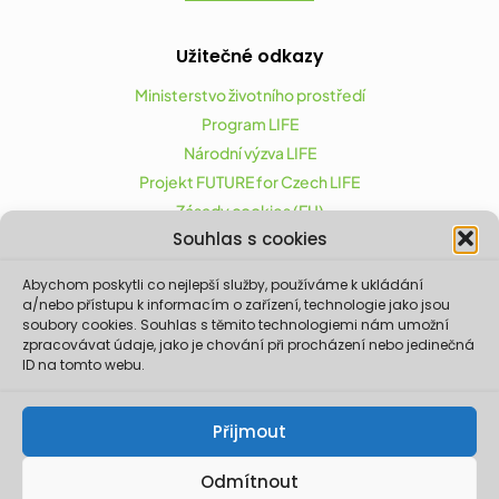
Užitečné odkazy
Ministerstvo životního prostředí
Program LIFE
Národní výzva LIFE
Projekt FUTURE for Czech LIFE
Zásady cookies (EU)
Souhlas s cookies
Abychom poskytli co nejlepší služby, používáme k ukládání
Projekt FUTURE for Czech LIFE (LIFE21-CAP-CZ-LIFE
a/nebo přístupu k informacím o zařízení, technologie jako jsou
FOR CZECHIA) byl podpořen z finančního nástroje
soubory cookies. Souhlas s těmito technologiemi nám umožní
zpracovávat údaje, jako je chování při procházení nebo jedinečná
Evropské unie LIFE.
ID na tomto webu.
Údaje a informace zveřejněné na těchto
stránkách vyjadřují názor či stanovisko pouze
Ministerstva životního prostředí a partnerů
Přijmout
projektu. Evropská komise není odpovědná za
jakékoliv použití informací zveřejněných na
těchto stránkách.
Odmítnout