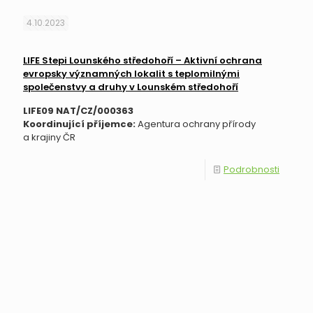
4.10.2023
LIFE Stepi Lounského středohoří – Aktivní ochrana
evropsky významných lokalit s teplomilnými
společenstvy a druhy v Lounském středohoří
LIFE09 NAT/CZ/000363
Koordinující příjemce:
Agentura ochrany přírody
a krajiny ČR
Podrobnosti