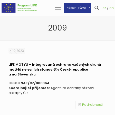
cz
/
en
Národní výzva
2009
4.10.2023
LIFE MOTÝLI – Integrovaná ochrana vzácných druhů
motýlů nelesních stanovišť v České republice
a na Slovensku
LIFE09 NAT/CZ/000364
Koordinující příjemce:
Agentura ochrany přírody
a krajiny ČR
Podrobnosti