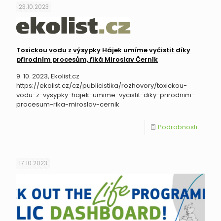
23.10.2023
Toxickou vodu z výsypky Hájek umíme vyčistit díky
přírodním procesům, říká Miroslav Černík
9. 10. 2023, Ekolist.cz
https://ekolist.cz/cz/publicistika/rozhovory/toxickou-
vodu-z-vysypky-hajek-umime-vycistit-diky-prirodnim-
procesum-rika-miroslav-cernik
Podrobnosti
17.10.2023