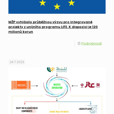
MŽP vyhlásilo průběžnou výzvu pro integrované
projekty z unijního programu LIFE. K dispozici je 120
milionů korun
Podrobnosti
24.7.2023