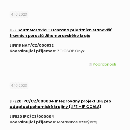
4.10.2023
LIFE SouthMoravia – Ochrana prioritních stanovišť
travních porostů Jihomoravského kraje
LIFE18 NAT/CZ/000832
Koordinující příjemce:
ZO ČSOP Onyx
Podrobnosti
4.10.2023
LIFE20 IPC/CZ/000004 Integrovaný projekt LIFE pro
adaptaci pohornické krajiny (LIFE – IP COALA)
LIFE20 IPC/CZ/000004
Koordinující příjemce:
Moravskoslezský kraj