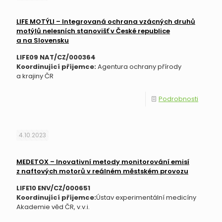
LIFE MOTÝLI – Integrovaná ochrana vzácných druhů
motýlů nelesních stanovišť v České republice
a na Slovensku
LIFE09 NAT/CZ/000364
Koordinující příjemce:
Agentura ochrany přírody
a krajiny ČR
Podrobnosti
4.10.2023
MEDETOX – Inovativní metody monitorování emisí
z naftových motorů v reálném městském provozu
LIFE10 ENV/CZ/000651
Koordinující příjemce:
Ústav experimentální medicíny
Akademie věd ČR, v.v.i.