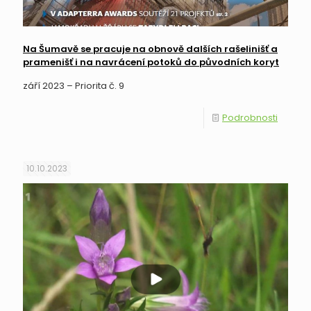
Na Šumavě se pracuje na obnově dalších rašelinišť a
pramenišť i na navrácení potoků do původních koryt
září 2023 – Priorita č. 9
Podrobnosti
10.10.2023