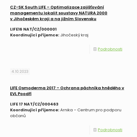
CZ-SK South LIFE – Optimalizace zajišťování
managementu lokalit soustavy NATURA 2000
v Jihočeském kraji a na jižním Slovensku
LIFE16 NAT/CZ/000001
Koordinující příjemce:
Jihočeský kraj
Podrobnosti
4.10.2023
LIFE Osmoderma 2017 – Ochrana páchníka hnědého v
EVL Poodří
LIFE 17 NAT/CZ/000463
Koordinující příjemce:
Arnika – Centrum pro podporu
občanů
Podrobnosti