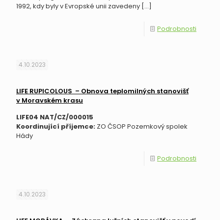
1992, kdy byly v Evropské unii zavedeny
[…]
Podrobnosti
4.10.2023
LIFE RUPICOLOUS – Obnova teplomilných stanovišť
v Moravském krasu
LIFE04 NAT/CZ/000015
Koordinující příjemce:
ZO ČSOP Pozemkový spolek
Hády
Podrobnosti
4.10.2023