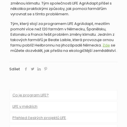
změnou klimatu. Tým společnosti LIFE AgriAdapt přišel s
několika praktickými způsoby, jak pomoci farmářům
vyrovnat se s tímto problémem.
Tým, který stojí za programem LIFE AgriAdapt, mezitím
pomohl více než 120 farmám v Německu, Španělsku,
Estonsku a Francii řešit problém změny klimatu. Jedním z
takových farmářů je Beate Laible, která provozuje ornou
farmu poblíž Heilbronnu na jihozápadě Německa.
Zde
se
můžete dozvědět, jak přešla na ekologičtější zemědělství.
Sdílet
Co je program LIFE?
LIFE v médiích
Přehled českých projektů LIFE