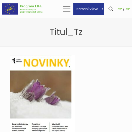
cz
/
en
Národní výzva
Titul_Tz