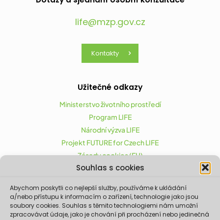
life@mzp.gov.cz
Kontakty
Užitečné odkazy
Ministerstvo životního prostředí
Program LIFE
Národní výzva LIFE
Projekt FUTURE for Czech LIFE
Zásady cookies (EU)
Souhlas s cookies
Abychom poskytli co nejlepší služby, používáme k ukládání
Projekt FUTURE for Czech LIFE (LIFE21-CAP-CZ-LIFE
a/nebo přístupu k informacím o zařízení, technologie jako jsou
FOR CZECHIA) byl podpořen z finančního nástroje
soubory cookies. Souhlas s těmito technologiemi nám umožní
zpracovávat údaje, jako je chování při procházení nebo jedinečná
Evropské unie LIFE.