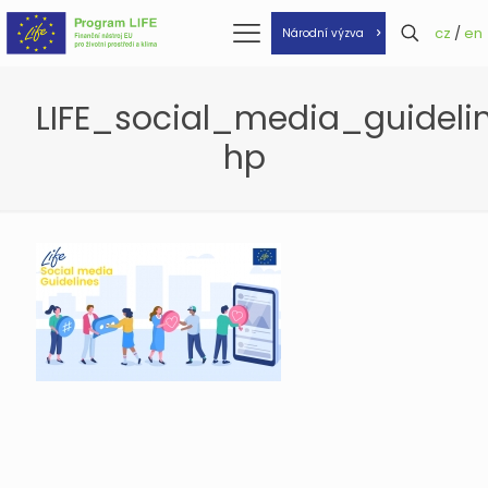
cz
/
en
Národní výzva
LIFE_social_media_guide
hp