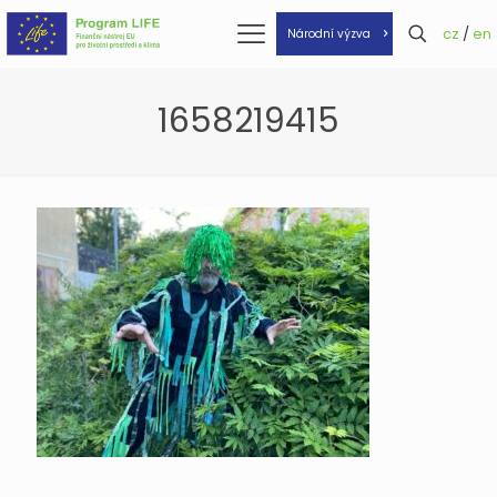
cz
/
en
Národní výzva
1658219415