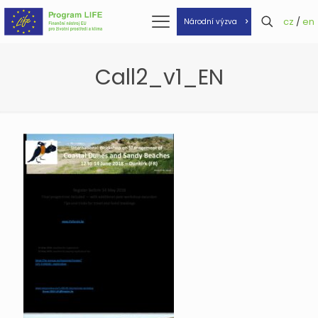
cz
/
en
Národní výzva
Call2_v1_EN