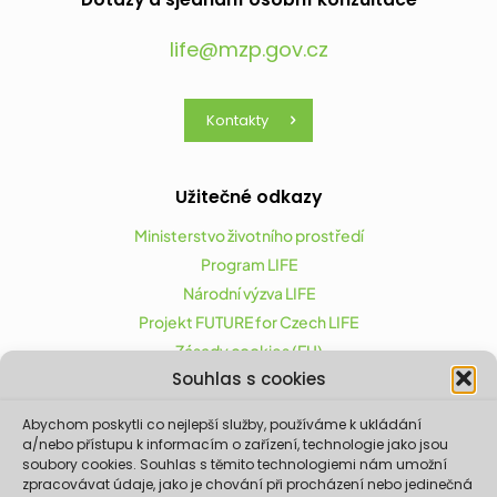
life@mzp.gov.cz
Kontakty
Užitečné odkazy
Ministerstvo životního prostředí
Program LIFE
Národní výzva LIFE
Projekt FUTURE for Czech LIFE
Zásady cookies (EU)
Souhlas s cookies
Abychom poskytli co nejlepší služby, používáme k ukládání
Projekt FUTURE for Czech LIFE (LIFE21-CAP-CZ-LIFE
a/nebo přístupu k informacím o zařízení, technologie jako jsou
FOR CZECHIA) byl podpořen z finančního nástroje
soubory cookies. Souhlas s těmito technologiemi nám umožní
zpracovávat údaje, jako je chování při procházení nebo jedinečná
Evropské unie LIFE.