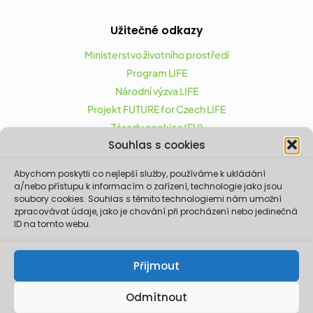
Užitečné odkazy
Ministerstvo životního prostředí
Program LIFE
Národní výzva LIFE
Projekt FUTURE for Czech LIFE
Zásady cookies (EU)
Souhlas s cookies
Abychom poskytli co nejlepší služby, používáme k ukládání
Projekt FUTURE for Czech LIFE (LIFE21-CAP-CZ-LIFE
a/nebo přístupu k informacím o zařízení, technologie jako jsou
FOR CZECHIA) byl podpořen z finančního nástroje
soubory cookies. Souhlas s těmito technologiemi nám umožní
zpracovávat údaje, jako je chování při procházení nebo jedinečná
Evropské unie LIFE.
ID na tomto webu.
Údaje a informace zveřejněné na těchto
stránkách vyjadřují názor či stanovisko pouze
Ministerstva životního prostředí a partnerů
Přijmout
projektu. Evropská komise není odpovědná za
jakékoliv použití informací zveřejněných na
těchto stránkách.
Odmítnout