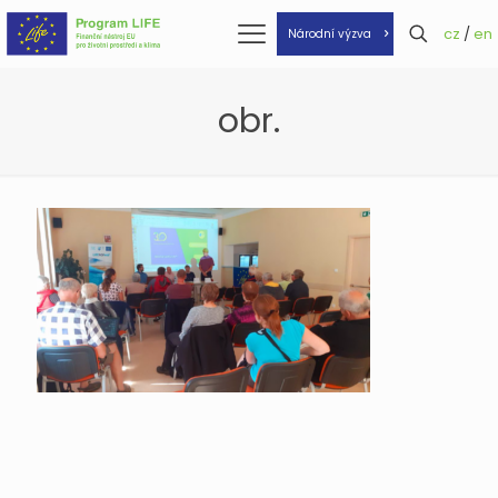
cz
/
en
Národní výzva
obr.