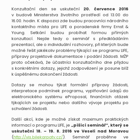
Konzultační den se uskuteční
20. července
2016
v budově Ministerstva životního prostředí od 13.00 do
16.00. hodin. K dispozici zde budou pracovníci národního
kontaktního místa pro LIFE a poradenské firmy Ernst &
Young. Setkání budou probíhat formou přímých
konzultací. Nejde tedy o seminář s předkládáním
prezentací, ale o individuální rozhovory, při kterých bude
možné řešit jakékoliv problémy týkající se programu LIFE,
přípravy projektové dokumentace i podání žádosti. MŽP
proto očekává, že účastníci konzultačního dne přijdou
s konkrétními dotazy, jejichž zodpovězení je posune blíž
k úspěšnému dokončení žádosti.
Dotazy se mohou týkat formální přípravy žádosti,
interpretace podmínek programu, vyplňování údajů do
elektronického systému eProposal, finančních otázek
týkajících se projektu nebo dalšího vývoje projektu po
schválení žádosti.
Další akcí, kde je možné získat maximum praktických
informací o programu LIFE, je
„píšící seminář“, který se
uskuteční 18. – 19. 8. 2016 ve Veselí nad Moravou
(
http://vis.bilekarpaty.cz/
). Seminář proběhne ve