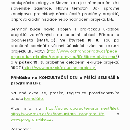
spolupráci s kolegy ze Slovenska a je určen pro české i
slovenské zájemce. Hlavní témata? Jak správně
koncipovat projektový návrh, časté problémy projektů,
příprava a administrace nebo hodnocení projektů LIFE.
Seminář bude navíc spojen s praktickou ukázkou
projektů zaměřených na prioritní oblast Příroda a
biodiverzita (NAT/BIO
).
Ve čtvrtek
18. 8.
jsou po
skončení semináře všichni účastníci zváni na exkurzi
projektu LIFE Motýli (
http://www.ochranaprirody.cz/pece-
o-prirodu-a-krajinu/programy-eu/life/life-motyli-cr-sr/
)
a
v pátek 19. 8.
proběhne celodenní exkurze projektů
BROZ (
http://www.broz.sk/aktualne-projekty
).
Přihláška na KONZULTAČNÍ DEN a PÍŠÍCÍ SEMINÁŘ k
programu LIFE
Na obě akce se, prosím, registrujte prostřednictvím
tohoto
formuláře.
Více info na
http://ec.europa.eu/environment/life/
,
http://www.mzp.cz/cz/komunitarni_program_life
a
www.program-life.cz
.
Poznámky: