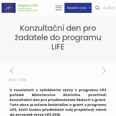
cz
/
en
Národní výzva
Konzultační den pro
žadatele do programu
LIFE
12.7.2016
V souvislosti s vyhlášením výzvy v programu LIFE
pořádá Ministerstvo životního prostředí
konzultační den pro předkladatele žádostí o grant.
Tato akce je určena žadatelům o grant z programu
LIFE, kteří budou předkládat svůj projektový návrh
do evropské výzvy LIFE 2016.