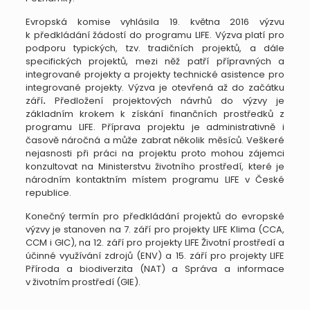
Evropská komise vyhlásila 19. května 2016 výzvu
k předkládání žádostí do programu LIFE. Výzva platí pro
podporu typických, tzv. tradičních projektů, a dále
specifických projektů, mezi něž patří přípravných a
integrované projekty a projekty technické asistence pro
integrované projekty. Výzva je otevřená až do začátku
září
.
Předložení projektových návrhů do výzvy je
základním krokem k získání finančních prostředků z
programu LIFE. Příprava projektu je administrativně i
časově náročná a může zabrat několik měsíců. Veškeré
nejasnosti při práci na projektu proto mohou zájemci
konzultovat na Ministerstvu životního prostředí, které je
národním kontaktním místem programu LIFE v České
republice.
Konečný termín pro předkládání projektů do evropské
výzvy je stanoven na 7. září pro projekty LIFE Klima (CCA,
CCM i GIC), na 12. září pro projekty LIFE Životní prostředí a
účinné využívání zdrojů (ENV) a 15. září pro projekty LIFE
Příroda a biodiverzita (NAT) a Správa a informace
v životním prostředí (GIE).