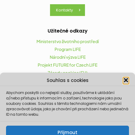
Kontakty
Užitečné odkazy
Ministerstvo životního prostředí
Program LIFE
Národní výzva LIFE
Projekt FUTURE for Czech LIFE
Zásady cookies (EU)
Souhlas s cookies
Abychom poskytli co nejlepší služby, používáme k ukládání
Projekt FUTURE for Czech LIFE (LIFE21-CAP-CZ-LIFE
a/nebo přístupu k informacím o zařízení, technologie jako jsou
FOR CZECHIA) byl podpořen z finančního nástroje
soubory cookies. Souhlas s těmito technologiemi nám umožní
zpracovávat údaje, jako je chování při procházení nebo jedinečná
Evropské unie LIFE.
ID na tomto webu.
Údaje a informace zveřejněné na těchto
stránkách vyjadřují názor či stanovisko pouze
Ministerstva životního prostředí a partnerů
Přijmout
projektu. Evropská komise není odpovědná za