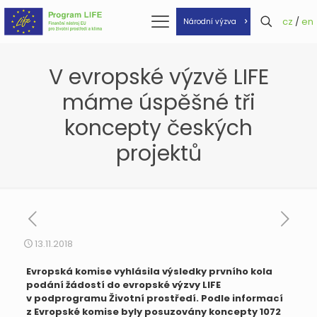
cz
/
en
Národní výzva
V evropské výzvě LIFE
máme úspěšné tři
koncepty českých
projektů
13.11.2018
Evropská komise vyhlásila výsledky prvního kola
podání žádostí do evropské výzvy LIFE
v podprogramu Životní prostředí. Podle informací
z Evropské komise byly posuzovány koncepty
1072