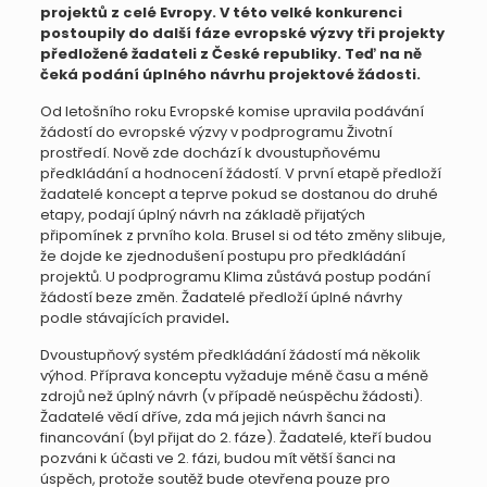
projektů z celé Evropy. V této velké konkurenci
postoupily do další fáze evropské výzvy tři projekty
předložené žadateli z České republiky. Teď na ně
čeká podání úplného návrhu projektové žádosti.
Od letošního roku Evropské komise upravila podávání
žádostí do evropské výzvy v podprogramu Životní
prostředí. Nově zde dochází k dvoustupňovému
předkládání a hodnocení žádostí. V první etapě předloží
žadatelé koncept a teprve pokud se dostanou do druhé
etapy, podají úplný návrh na základě přijatých
připomínek z prvního kola. Brusel si od této změny slibuje,
že dojde ke zjednodušení postupu pro předkládání
projektů. U podprogramu Klima zůstává postup podání
žádostí beze změn. Žadatelé předloží úplné návrhy
podle stávajících pravidel
.
Dvoustupňový systém předkládání žádostí má několik
výhod. Příprava konceptu vyžaduje méně času a méně
zdrojů než úplný návrh (v případě neúspěchu žádosti).
Žadatelé vědí dříve, zda má jejich návrh šanci na
financování (byl přijat do 2. fáze). Žadatelé, kteří budou
pozváni k účasti ve 2. fázi, budou mít větší šanci na
úspěch, protože soutěž bude otevřena pouze pro