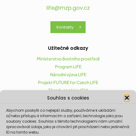
life@mzp.gov.cz
Kontakty
Užitečné odkazy
Ministerstvo životního prostředí
Program LIFE
Národní výzva LIFE
Projekt FUTURE for Czech LIFE
Zásady cookies (EU)
Souhlas s cookies
Abychom poskytli co nejlepší služby, používáme k ukládání
Projekt FUTURE for Czech LIFE (LIFE21-CAP-CZ-LIFE
a/nebo přístupu k informacím o zařízení, technologie jako jsou
FOR CZECHIA) byl podpořen z finančního nástroje
soubory cookies. Souhlas s těmito technologiemi nám umožní
zpracovávat údaje, jako je chování při procházení nebo jedinečná
Evropské unie LIFE.
ID na tomto webu.
Údaje a informace zveřejněné na těchto