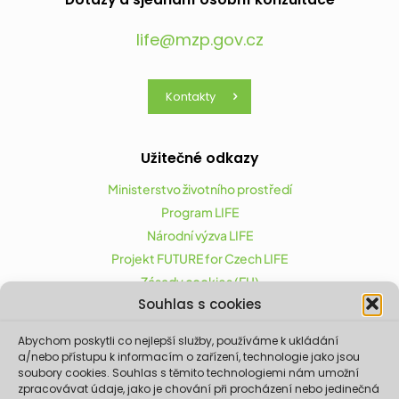
life@mzp.gov.cz
Kontakty
Užitečné odkazy
Ministerstvo životního prostředí
Program LIFE
Národní výzva LIFE
Projekt FUTURE for Czech LIFE
Zásady cookies (EU)
Souhlas s cookies
Abychom poskytli co nejlepší služby, používáme k ukládání
Projekt FUTURE for Czech LIFE (LIFE21-CAP-CZ-LIFE
a/nebo přístupu k informacím o zařízení, technologie jako jsou
FOR CZECHIA) byl podpořen z finančního nástroje
soubory cookies. Souhlas s těmito technologiemi nám umožní
zpracovávat údaje, jako je chování při procházení nebo jedinečná
Evropské unie LIFE.