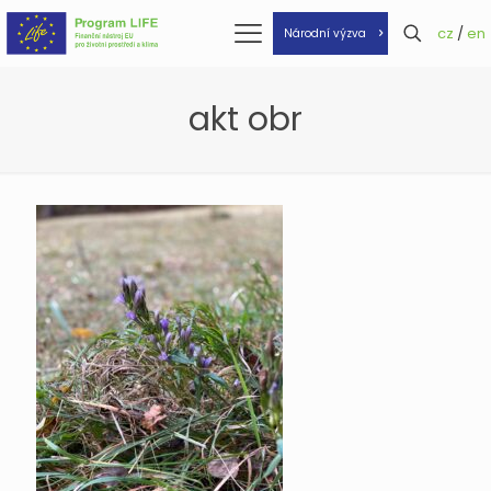
cz
/
en
Národní výzva
akt obr