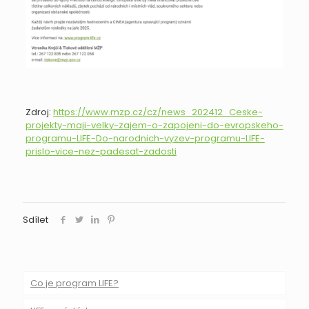
Zdroj:
https://www.mzp.cz/cz/news_202412_Ceske-
projekty-maji-velky-zajem-o-zapojeni-do-evropskeho-
programu-LIFE-Do-narodnich-vyzev-programu-LIFE-
prislo-vice-nez-padesat-zadosti
Sdílet
Co je program LIFE?