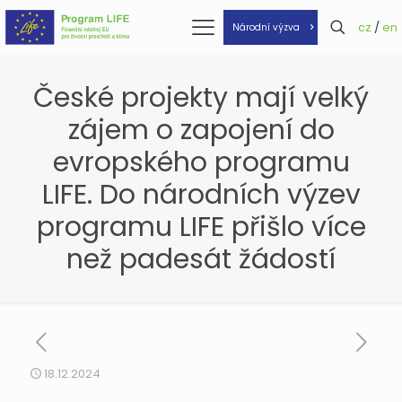
cz
/
en
Národní výzva
České projekty mají velký
zájem o zapojení do
evropského programu
LIFE. Do národních výzev
programu LIFE přišlo více
než padesát žádostí
18.12.2024