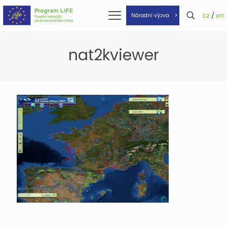
cz
/
en
Národní výzva
nat2kviewer