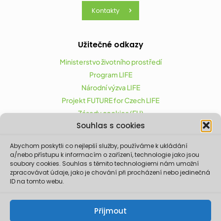
Kontakty
Užitečné odkazy
Ministerstvo životního prostředí
Program LIFE
Národní výzva LIFE
Projekt FUTURE for Czech LIFE
Zásady cookies (EU)
Souhlas s cookies
Abychom poskytli co nejlepší služby, používáme k ukládání
Projekt FUTURE for Czech LIFE (LIFE21-CAP-CZ-LIFE
a/nebo přístupu k informacím o zařízení, technologie jako jsou
FOR CZECHIA) byl podpořen z finančního nástroje
soubory cookies. Souhlas s těmito technologiemi nám umožní
zpracovávat údaje, jako je chování při procházení nebo jedinečná
Evropské unie LIFE.
ID na tomto webu.
Údaje a informace zveřejněné na těchto
stránkách vyjadřují názor či stanovisko pouze
Ministerstva životního prostředí a partnerů
Přijmout
projektu. Evropská komise není odpovědná za
jakékoliv použití informací zveřejněných na